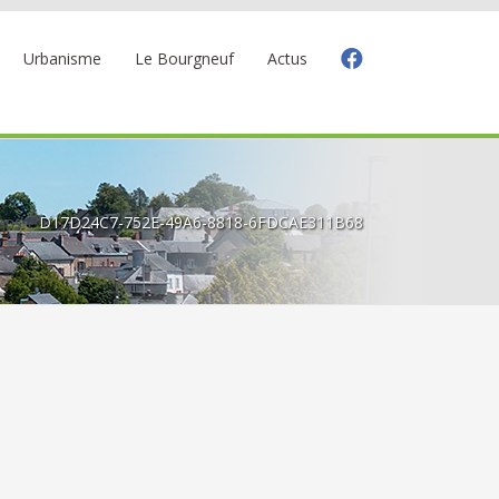
Urbanisme
Le Bourgneuf
Actus
 ans
D17D24C7-752E-49A6-8818-6FDCAE311B68