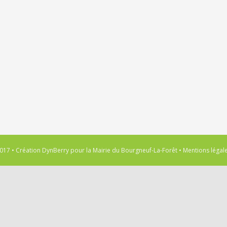
017 • Création
DynBerry
pour la
Mairie du Bourgneuf-La-Forêt
•
Mentions légal