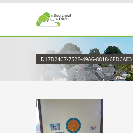
Passer
au
contenu
D17D24C7-752E-49A6-8818-6FDCAE3