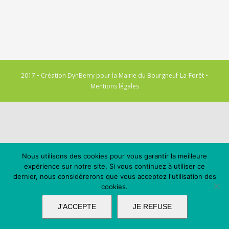
2017 • Création
DynBerry
pour la
Mairie du Bourgneuf-La-Forêt
•
Mentions légales
Nous utilisons des cookies pour vous garantir la meilleure
expérience sur notre site. Si vous continuez à utiliser ce
dernier, nous considérerons que vous acceptez l'utilisation des
cookies.
J'ACCEPTE
JE REFUSE