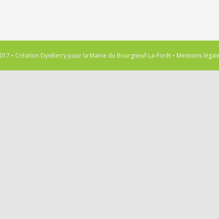
017 • Création
DynBerry
pour la
Mairie du Bourgneuf-La-Forêt
•
Mentions légal