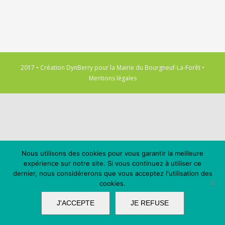
2017 • Création
DynBerry
pour la
Mairie du Bourgneuf-La-Forêt
•
Mentions légales
Nous utilisons des cookies pour vous garantir la meilleure
expérience sur notre site. Si vous continuez à utiliser ce
dernier, nous considérerons que vous acceptez l'utilisation des
cookies.
J'ACCEPTE
JE REFUSE