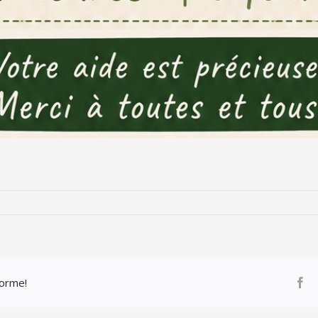
forme!
Fa