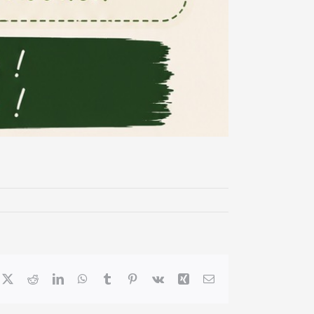
cebook
X
Reddit
LinkedIn
WhatsApp
Tumblr
Pinterest
Vk
Xing
Email