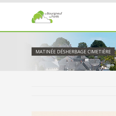
Passer
au
contenu
MATINÉE DÉSHERBAGE CIMETIÈRE