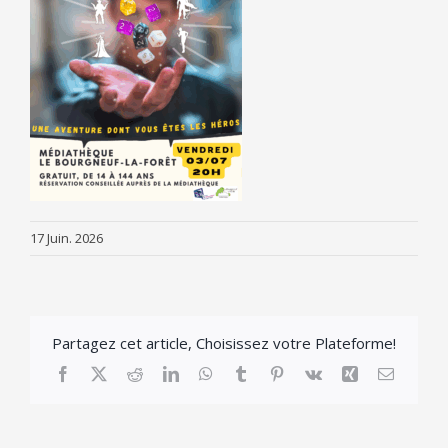
17 Juin. 2026
Partagez cet article, Choisissez votre Plateforme!
Facebook
X
Reddit
LinkedIn
WhatsApp
Tumblr
Pinterest
Vk
Xing
Email