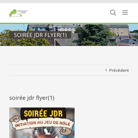
Passer
au
contenu
SOIRÉE JDR FLYER(1)
Précédent
soirée jdr flyer(1)