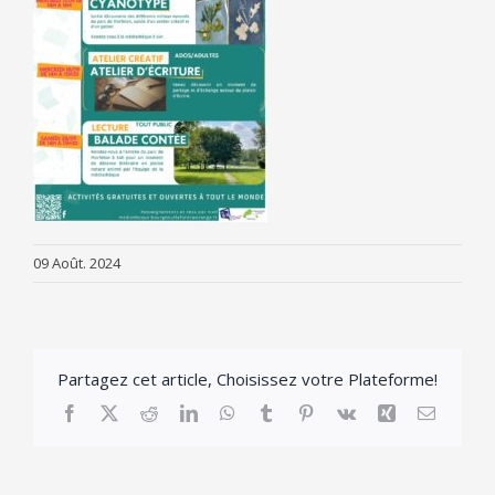
09 Août. 2024
Partagez cet article, Choisissez votre Plateforme!
Facebook
X
Reddit
LinkedIn
WhatsApp
Tumblr
Pinterest
Vk
Xing
Email