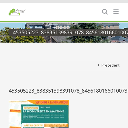
Passer
au
contenu
453505223_838351398391078_84561801660100
Précédent
453505223_838351398391078_8456180166010073