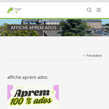
Passer
au
contenu
AFFICHE APREM ADOS
Précédent
affiche aprem ados