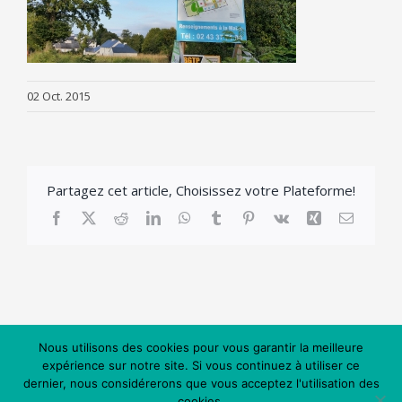
02 Oct. 2015
Partagez cet article, Choisissez votre Plateforme!
Facebook
X
Reddit
LinkedIn
WhatsApp
Tumblr
Pinterest
Vk
Xing
Email
Nous utilisons des cookies pour vous garantir la meilleure
expérience sur notre site. Si vous continuez à utiliser ce
dernier, nous considérerons que vous acceptez l'utilisation des
cookies.