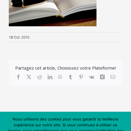
18 Oct. 2015
Partagez cet article, Choisissez votre Plateforme!
Facebook
X
Reddit
LinkedIn
WhatsApp
Tumblr
Pinterest
Vk
Xing
Email
Nous utilisons des cookies pour vous garantir la meilleure
expérience sur notre site. Si vous continuez à utiliser ce
dernier, nous considérerons que vous acceptez l'utilisation des