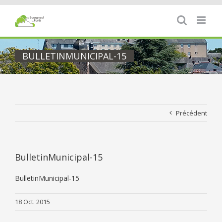
Passer
au
contenu
BULLETINMUNICIPAL-15
Précédent
BulletinMunicipal-15
BulletinMunicipal-15
18 Oct. 2015