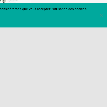
 considérerons que vous acceptez l'utilisation des cookies.
Lire la suite
Activation
numéro vert
FORTES
CHALEURS
Lire la suite