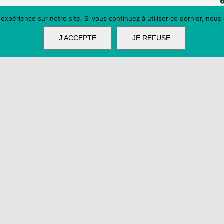
 expérience sur notre site. Si vous continuez à utiliser ce dernier, nous
Animation été
J'ACCEPTE
JE REFUSE
médiathèque
Lire la suite
recrutement
ATSEM h/f