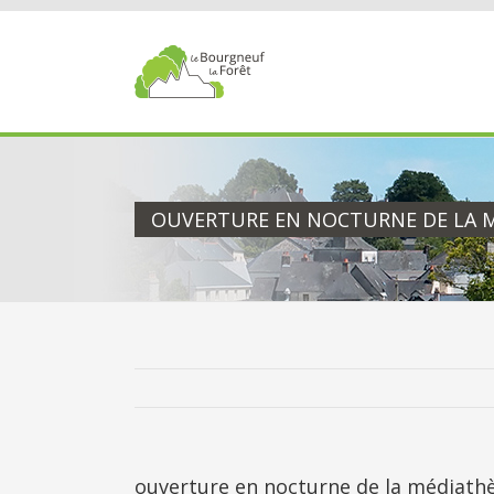
Passer
au
contenu
OUVERTURE EN NOCTURNE DE LA 
ouverture en nocturne de la médiath