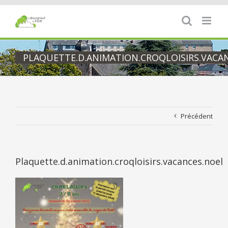
Passer
au
contenu
PLAQUETTE.D.ANIMATION.CROQLOISIRS.VACA
Précédent
Plaquette.d.animation.croqloisirs.vacances.noel