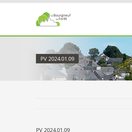
Passer
au
contenu
PV 2024.01.09
PV 2024.01.09