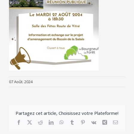
07 Août. 2024
Partagez cet article, Choisissez votre Plateforme!
Facebook
X
Reddit
LinkedIn
WhatsApp
Tumblr
Pinterest
Vk
Xing
Email